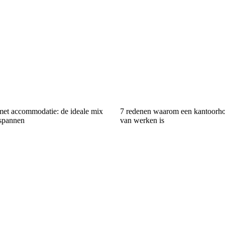
et accommodatie: de ideale mix
7 redenen waarom een kantoorho
tspannen
van werken is