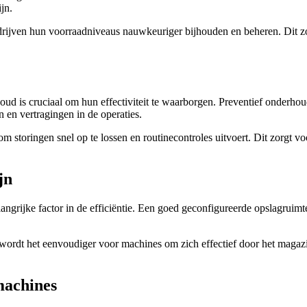
jn.
jven hun voorraadniveaus nauwkeuriger bijhouden en beheren. Dit zorg
ud is cruciaal om hun effectiviteit te waarborgen. Preventief onderho
 en vertragingen in de operaties.
is om storingen snel op te lossen en routinecontroles uitvoert. Dit zorg
jn
angrijke factor in de efficiëntie. Een goed geconfigureerde opslagruim
, wordt het eenvoudiger voor machines om zich effectief door het magazi
machines