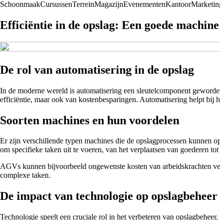
Schoonmaak
Cursussen
Terrein
Magazijn
Evenementen
Kantoor
Marketin
Efficiëntie in de opslag: Een goede machine
De rol van automatisering in de opslag
In de moderne wereld is automatisering een sleutelcomponent geworden 
efficiëntie, maar ook van kostenbesparingen. Automatisering helpt bij h
Soorten machines en hun voordelen
Er zijn verschillende typen machines die de opslagprocessen kunnen o
om specifieke taken uit te voeren, van het verplaatsen van goederen tot 
AGVs kunnen bijvoorbeeld ongewenste kosten van arbeidskrachten verl
complexe taken.
De impact van technologie op opslagbeheer
Technologie speelt een cruciale rol in het verbeteren van opslagbeheer