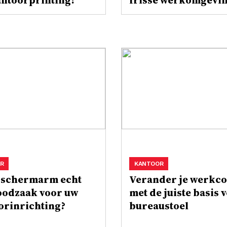
antoorprinting!
frisse werkomgevi
R
KANTOOR
n schermarm echt
Verander je werkc
oodzaak voor uw
met de juiste basis v
orinrichting?
bureaustoel