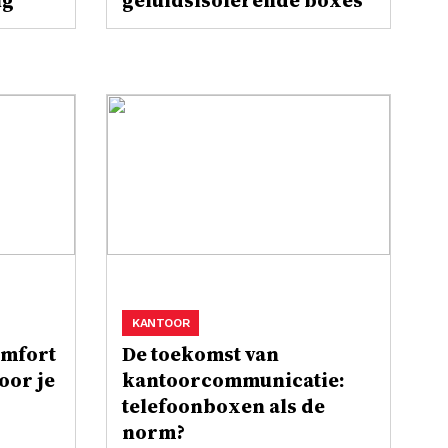
ng
geluidsisolerende boxes
KANTOOR
omfort
De toekomst van
oor je
kantoorcommunicatie:
telefoonboxen als de
norm?