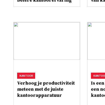
betere kantoorervaring
van k
KANTOOR
KANTOO
Verhoog je productiviteit
Is ee
meteen met de juiste
een n
kantoorapparatuur
kanto