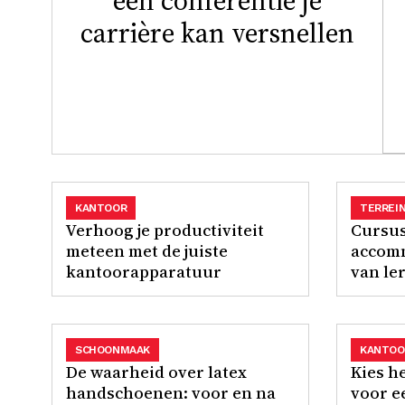
een conferentie je
carrière kan versnellen
KANTOOR
TERREI
Verhoog je productiviteit
Cursu
meteen met de juiste
accomm
kantoorapparatuur
van le
SCHOONMAAK
KANTOO
De waarheid over latex
Kies h
handschoenen: voor en na
voor e