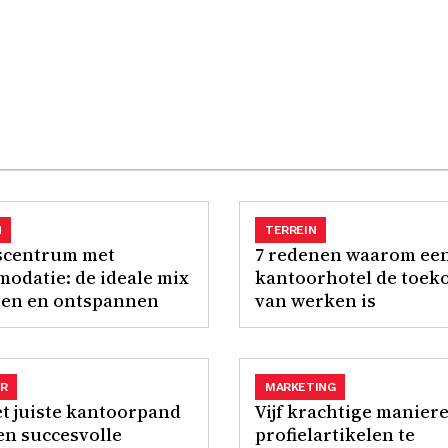
N
TERREIN
scentrum met
7 redenen waarom ee
odatie: de ideale mix
kantoorhotel de toek
ren en ontspannen
van werken is
R
MARKETING
et juiste kantoorpand
Vijf krachtige manier
en succesvolle
profielartikelen te