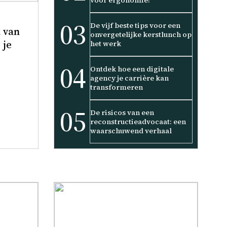
voor ergonomie!
03
De vijf beste tips voor een
 van
onvergetelijke kerstlunch op
 je
het werk
04
Ontdek hoe een digitale
agency je carrière kan
transformeren
05
De risicos van een
reconstructieadvocaat: een
waarschuwend verhaal