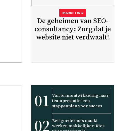
MARKETING
De geheimen van SEO-
consultancy: Zorg dat je
website niet verdwaalt!
01
Van teamontwikkeling naar
teamprestatie: een
stappenplan voor succes
02
Een goede muis maakt
werken makkelijker: Kies