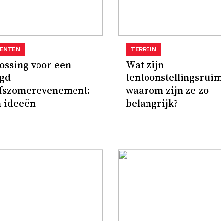
ENTEN
TERREIN
ossing voor een
Wat zijn
agd
tentoonstellingsrui
jfszomerevenement:
waarom zijn ze zo
n ideeën
belangrijk?