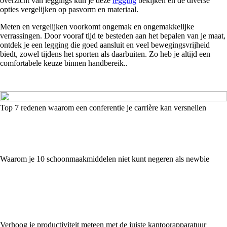
overzicht van leggings kun je deze
legging
bekijken en de diverse
opties vergelijken op pasvorm en materiaal.
Meten en vergelijken voorkomt ongemak en ongemakkelijke
verrassingen. Door vooraf tijd te besteden aan het bepalen van je maat,
ontdek je een legging die goed aansluit en veel bewegingsvrijheid
biedt, zowel tijdens het sporten als daarbuiten. Zo heb je altijd een
comfortabele keuze binnen handbereik..
Top 7 redenen waarom een conferentie je carrière kan versnellen
Waarom je 10 schoonmaakmiddelen niet kunt negeren als newbie
Verhoog je productiviteit meteen met de juiste kantoorapparatuur