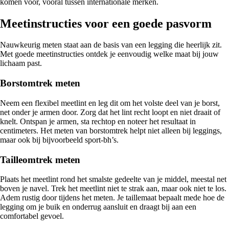
komen voor, vooral tussen internationale merken.
Meetinstructies voor een goede pasvorm
Nauwkeurig meten staat aan de basis van een legging die heerlijk zit.
Met goede meetinstructies ontdek je eenvoudig welke maat bij jouw
lichaam past.
Borstomtrek meten
Neem een flexibel meetlint en leg dit om het volste deel van je borst,
net onder je armen door. Zorg dat het lint recht loopt en niet draait of
knelt. Ontspan je armen, sta rechtop en noteer het resultaat in
centimeters. Het meten van borstomtrek helpt niet alleen bij leggings,
maar ook bij bijvoorbeeld sport-bh’s.
Tailleomtrek meten
Plaats het meetlint rond het smalste gedeelte van je middel, meestal net
boven je navel. Trek het meetlint niet te strak aan, maar ook niet te los.
Adem rustig door tijdens het meten. Je taillemaat bepaalt mede hoe de
legging om je buik en onderrug aansluit en draagt bij aan een
comfortabel gevoel.