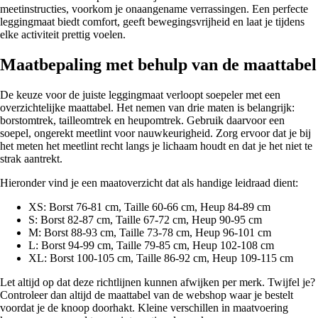
meetinstructies, voorkom je onaangename verrassingen. Een perfecte
leggingmaat biedt comfort, geeft bewegingsvrijheid en laat je tijdens
elke activiteit prettig voelen.
Maatbepaling met behulp van de maattabel
De keuze voor de juiste leggingmaat verloopt soepeler met een
overzichtelijke maattabel. Het nemen van drie maten is belangrijk:
borstomtrek, tailleomtrek en heupomtrek. Gebruik daarvoor een
soepel, ongerekt meetlint voor nauwkeurigheid. Zorg ervoor dat je bij
het meten het meetlint recht langs je lichaam houdt en dat je het niet te
strak aantrekt.
Hieronder vind je een maatoverzicht dat als handige leidraad dient:
XS: Borst 76-81 cm, Taille 60-66 cm, Heup 84-89 cm
S: Borst 82-87 cm, Taille 67-72 cm, Heup 90-95 cm
M: Borst 88-93 cm, Taille 73-78 cm, Heup 96-101 cm
L: Borst 94-99 cm, Taille 79-85 cm, Heup 102-108 cm
XL: Borst 100-105 cm, Taille 86-92 cm, Heup 109-115 cm
Let altijd op dat deze richtlijnen kunnen afwijken per merk. Twijfel je?
Controleer dan altijd de maattabel van de webshop waar je bestelt
voordat je de knoop doorhakt. Kleine verschillen in maatvoering